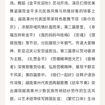
场。舞蹈《金平欢迎你》灵动开场，演员们用优美
舞姿展现金平多元民族风情与热情好客的待客之
道；越南莱州代表团带来特色歌舞节目《新巾欢
庆》，浓郁异域风情扑面而来；第二篇章里，《幸
福吉祥新金平》《我的妈妈叫桂梅》《忠魂》《铿
锵玫瑰》等节目，分别展现少年朝气、传递大爱精
神、彰显边关公安忠诚担当。第三篇章以劳动奋进
为主题，《礼赞金平》《劳模精神放光芒》《奋楫
者》深情致敬劳动者、弘扬劳模精神、展现干群实
干风采；第四篇章中，《咱们一起好》诠释沪滇协
作深情；越南莱州代表团再献歌舞《纺车节奏》突
出展现越南莱州少数民族传统纺纱劳作的生活风
貌，以艺术纽带续写跨国友谊；《繁忙口岸》生动