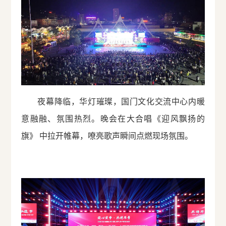
夜幕降临，华灯璀璨，国门文化交流中心内暖
意融融、氛围热烈。晚会在大合唱《迎风飘扬的
旗》 中拉开帷幕，嘹亮歌声瞬间点燃现场氛围。