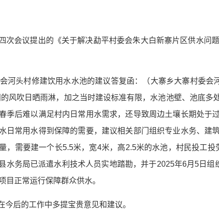
四次会议提出的《关于解决勐平村委会朱大白新寨片区供水问题
委会河头村修建饮用水水池的建议答复函：（大寨乡大寨村委会河
长时间的风吹日晒雨淋，加之当时建设标准有限，水池池壁、池底多
春季后难以满足村内日常用水需求，还导致周边土壤长期处于
水日常用水得到保障的需要，建议相关部门组织专业水务、建
，需要建一个长5.5米，宽4米，高2.5米的水池，村民投工
水务局已派遣水利技术人员实地踏勘，并于2025年6月5日组
前项目正常运行保障群众供水。
在今后的工作中多提宝贵意见和建议。