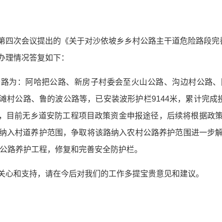
第四次会议提出的《关于对沙依坡乡乡村公路主干道危险路段完善
办理情况答复如下：
公路为：阿哈把公路、新房子村委会至火山公路、沟边村公路、
滩村公路、鲁的波公路等，已安装波形护栏9144米，累计完成投
公里，目前无乡道安防工程项目政策资金申报途径，后续将根据政
纳入村道养护范围，争取将该路纳入农村公路养护范围进一步
村公路养护工程，修复和完善安全防护栏。
关心和支持，请在今后对我们的工作多提宝贵意见和建议。