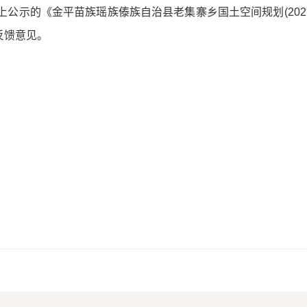
上公示的《金平苗族瑶族傣族自治县老集寨乡国土空间规划(2021-2
反馈意见。