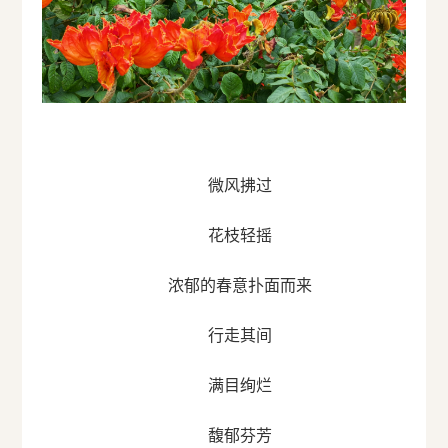
微风拂过
花枝轻摇
浓郁的春意扑面而来
行走其间
满目绚烂
馥郁芬芳