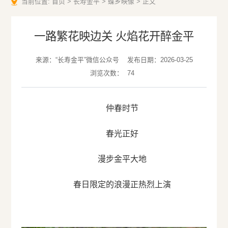
当前位置:
首页
>
长寿金平
>
蝶乡映像
>
正文
一路繁花映边关 火焰花开醉金平
来源：“长寿金平”微信公众号
发布日期：2026-03-25
浏览次数：
74
仲春时节
春光正好
漫步金平大地
春日限定的浪漫正热烈上演