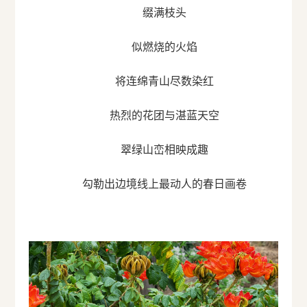
缀满枝头
似燃烧的火焰
将连绵青山尽数染红
热烈的花团与湛蓝天空
翠绿山峦相映成趣
勾勒出边境线上最动人的春日画卷