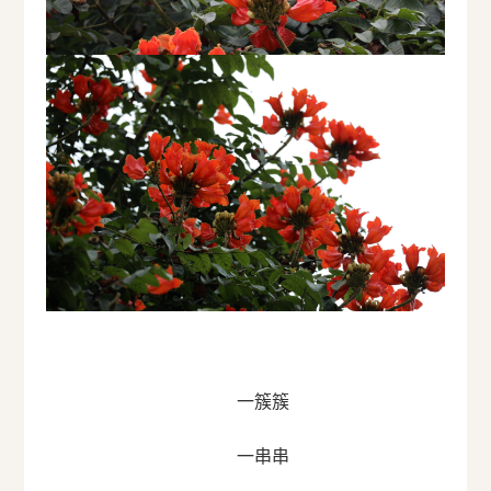
一簇簇
一串串