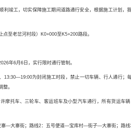
顺利竣工，切实保障施工期间道路通行安全，根据施工计划，
至老岔河村段）K0+000至K5+200路段。
2026年6月6日，实行限时通行管制。
、13:30—19:00为封闭施工时段，禁止一切车辆、行人通行；每日12:
调整。
允许摩托车、三轮车、客运班车及小型汽车通行，所有货运车辆
发寨—大寨街；路线2：五号便道—宝库村—街子—大寨街；路线