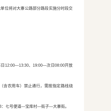
我单位将对大寨公路部分路段实施分时段交
00—13:30、19:00—次日08:00开放
（含农用车）禁止通行，需按指定路线绕
3：七号便道—宝库村—街子—大寨街。