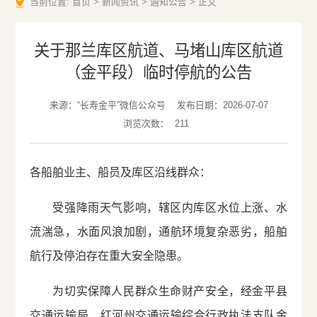
当前位置:
首页
>
新闻资讯
>
通知公告
>
正文
关于那兰库区航道、马堵山库区航道
（金平段）临时停航的公告
来源：“长寿金平”微信公众号
发布日期：2026-07-07
浏览次数：
211
各船舶业主、船员及库区沿线群众：
受强降雨天气影响，辖区内库区水位上涨、水
流湍急，水面风浪加剧，通航环境复杂恶劣，船舶
航行及停泊存在重大安全隐患。
为切实保障人民群众生命财产安全，经金平县
交通运输局、红河州交通运输综合行政执法支队金