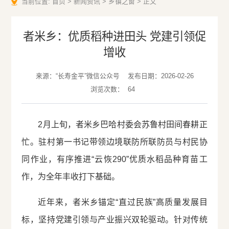
当前位置:
首页
>
新闻资讯
>
乡镇之窗
>
正文
者米乡：优质稻种进田头 党建引领促
增收
来源：“长寿金平”微信公众号
发布日期：2026-02-26
浏览次数：
64
2月上旬，者米乡巴哈村委会苏鲁村田间春耕正
忙。驻村第一书记带领边境联防所联防员与村民协
同作业，有序推进“云恢290”优质水稻品种育苗工
作，为全年丰收打下基础。
近年来，者米乡锚定“直过民族”高质量发展目
标，坚持党建引领与产业振兴双轮驱动。针对传统