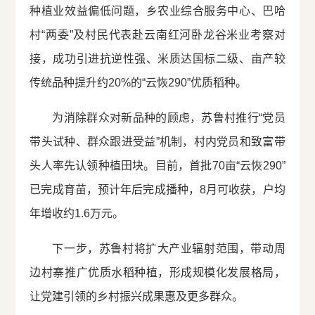
种植业效益偏低问题，乡农业综合服务中心、巴哈
村“两委”及村民代表赴云南红河卧龙谷米业考察对
接，成功引进抗逆性强、米质达国标二级、亩产较
传统品种提升约20%的“云恢290”优质稻种。
为消除群众对新品种的顾虑，苏鲁村推行“党员
带头试种、群众跟进受益”机制，村内党员和致富带
头人率先认领种植田块。目前，首批70亩“云恢290”
已完成育苗，预计年后完成播种，8月可收获，户均
年增收约1.6万元。
下一步，苏鲁村将扩大产业辐射范围，带动周
边村寨推广优质水稻种植，形成规模化发展格局，
让党建引领的乡村振兴成果惠及更多群众。