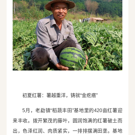
初夏红薯：薯越重洋，铸就“金疙瘩”
5月，老勐镇“稻蔬丰田”基地里的420亩红薯迎
来丰收。拨开繁茂的藤叶，圆润饱满的红薯破土而
出，色泽红润、肉质紧实，一排排摆满田垄。基地