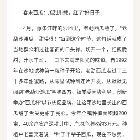
春末西瓜：瓜甜卅载，红了“好日子”
4月，藤条江畔的沙地里，老勐西瓜熟了。“老
勐沙滩瓜，甜得很！”每到这个时节，这句话就成了
当地群众和过往客商的口头禅。切开一个，红瓤脆
甜，汁水丰盈，一口下去满是阳光的味道。自1992
年在沙地试种第一粒种子开始，老勐西瓜走过了三
十多年甜蜜路，从零星试种到连片开发，从默默无
闻到“老勐沙滩瓜”叫响四方。镇党委因势利导，创新
举办“西瓜杯”以节庆促品牌，让这颗沙地里长出的西
瓜甜了舌尖更甜了民心。今年全镇种植面积超200
亩，40余户农户深耕其中，户均净增收约3万元。种
植户老普笑着说：“种了半辈子西瓜，现在不愁卖，