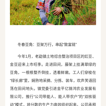
冬春豆角：豆架万行，串起“致富链”
今年1月，老勐镇土地综合整治项目区的豇豆、
金豆迎来上市旺季。走进田间，藤架上挂满翠绿的
豆角，一根根整齐倒挂，透着鲜嫩。工人们穿梭在
“绿长廊”里，娴熟地采摘、分拣、装车，欢声笑语回
荡在田间地头。镇党委引进金平亿锦鸿农业发展有
限公司，推行“公司带能人、能人带农户”的“双核驱
动”模式，将分散的生产力高效组织起来。公司承租