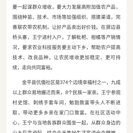
要一起谋群众增收，要大力发展高附加值农产品，
围绕种苗、技术、市场等加强组织、搭建渠道，完
善联农带农机制，让好产品卖出好价钱。在屏边县
桥头寨，王宁进村入户，了解枇杷、柑橘等产销情
况，要求农业科技服务要主动下乡，帮助农户提高
技术、改良品种，让农民增收更加稳定、更可持
续，走向共同富裕。
金平县伉偭社区是374个边境幸福村之一，九成
以上群众易地搬迁而来，8个民族一家亲。王宁参观
村史馆、刺绣手套车间，勉励致富带头人不断进
取，带动更多乡亲在家门口致富。在社区活动中
心，王宁与当地各族群众围坐一起，从群众身边的
山乡巨变说起，结合今天美好生活宣讲全会精神，