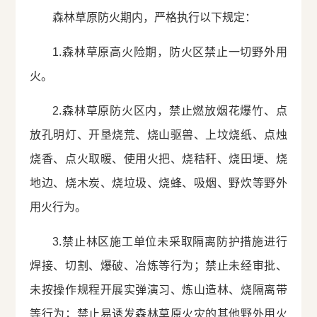
森林草原防火期内，严格执行以下规定：
1.森林草原高火险期，防火区禁止一切野外用
火。
2.森林草原防火区内，禁止燃放烟花爆竹、点
放孔明灯、开垦烧荒、烧山驱兽、上坟烧纸、点烛
烧香、点火取暖、使用火把、烧秸秆、烧田埂、烧
地边、烧木炭、烧垃圾、烧蜂、吸烟、野炊等野外
用火行为。
3.禁止林区施工单位未采取隔离防护措施进行
焊接、切割、爆破、冶炼等行为；禁止未经审批、
未按操作规程开展实弹演习、炼山造林、烧隔离带
等行为；禁止易诱发森林草原火灾的其他野外用火