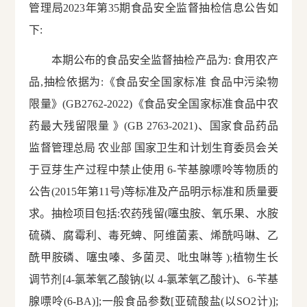
管理局2023年第35期食品安全监督抽检信息公告如
下:
本期公布的食品安全监督抽检产品为
:
食用农产
品,抽检依据为
:
《食品安全国家标准 食品中污染物
限量》(GB2762-2022)《食品安全国家标准食品中农
药最大残留限量 》(GB 2763-2021)、国家食品药品
监督管理总局 农业部 国家卫生和计划生育委员会关
于豆芽生产过程中禁止使用 6-
苄
基
腺嘌呤
等物质的
公告
(
2015年第11号
)
等标准及产品明示标准和质量要
求。抽检项目包括
:
农药残留(噻虫胺、氧乐果、水胺
硫磷、腐霉利、
毒死蜱
、阿维菌素、
烯酰吗啉
、
乙
酰甲胺磷
、
噻虫嗪
、多菌灵、吡虫
啉
等 )
;
植物生长
调节剂[4-氯苯氧乙酸钠
(
以 4-氯苯氧乙酸计
)
、6-
苄
基
腺嘌呤
(
6-BA)]
;
一般食品参数[亚硫酸盐
(
以SO2计
)
]
;