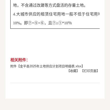
地，不含通过改建等方式盘活的存量土地。
4.大城市供应的租赁住宅用地一般不低于住宅用地总
10%。即⑦=⑤+⑥，且⑦≥①*10％
相关附件：
附件【
金平县2025年土地供应计划项目明细表.xlsx
】
【收藏】
【打印页面】