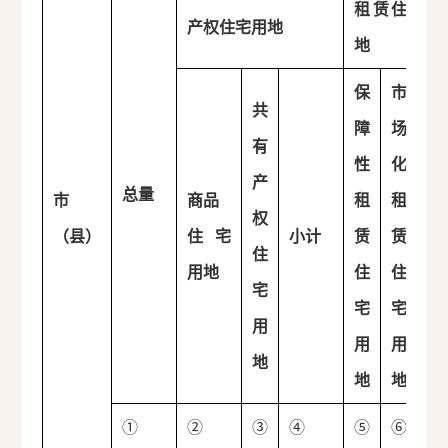
租赁住宅用
产权住宅用地
地
保
市
共
障
场
有
性
化
产
总量
市
商品
租
租
权
小
（县）
住宅
小计
赁
赁
住
计
用地
住
住
宅
宅
宅
用
用
用
地
地
地
①
②
③
④
⑤
⑥
⑦