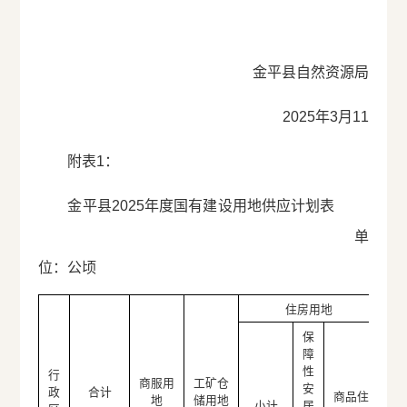
金平县自然资源局
2025年3月11
附表1：
金平县2025年度国有建设用地供应计划表
单
位：公顷
住房用地
保
障
性
行
公
商服用
工矿仓
安
政
合计
理
商品住
地
储用地
小计
居