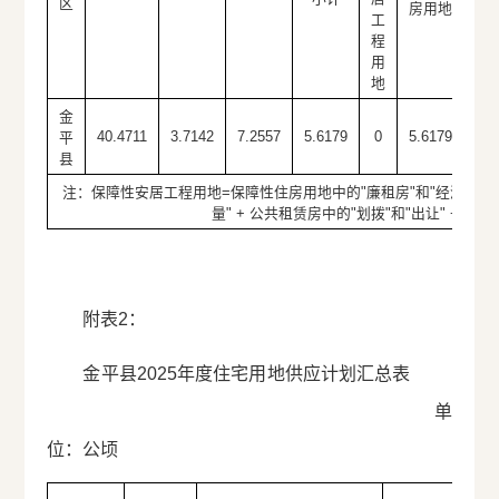
区
务
房用地
工
程
用
地
金
40.4711
3.7142
7.2557
5.6179
0
5.6179
2.4
平
县
注：保障性安居工程用地=保障性住房用地中的
"廉租房
"和
"经济适用
量
" + 公共租赁房中的
"划拨
"和
"出让
" +
"限
附表2：
金平县2025年度住宅用地供应计划汇总表
单
位：公顷