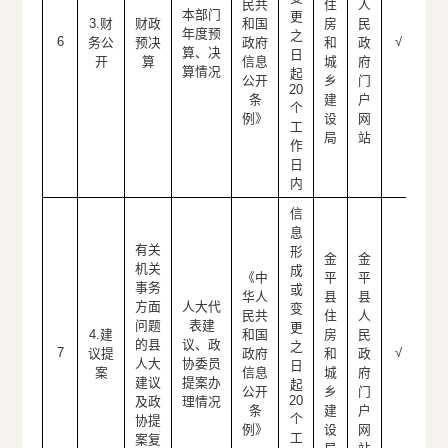
民共
住
人
本部门
更
3.财
财政
和国
房
民
年度预
之
6
√
务公
预决
政府
和
政
算、决
日
开
算
信息
城
府
算情况
起
公开
乡
门
20
条
建
户
个
例》
设
网
工
局
站
作
日
内
信
息
有关
形
金
金
机关
成
《中
平
平
事务
或
华人
县
县
方面
人大代
变
民共
住
人
问题
表建
更
4.建
和国
房
民
的县
议、政
之
7
√
议提
政府
和
政
人大
协委员
日
案
信息
城
府
建议
提案办
起
公开
乡
门
20
及政
理情况
条
建
户
个
协提
例》
设
网
工
案复