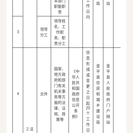
工
本部门
局
站
作
职能职
日
责
内
领导姓
名、工
领导
3
作职
分工
务、职
责分工
信
息
形
金
金
国家、
成
《中
平
平
地方政
或
华人
县
县
府和部
变
民共
住
人
门有关
更
和国
房
民
机关事
之
4
文件
政府
和
政
务等方
日
信息
城
府
面的法
起
公开
乡
门
20
律、法
条
建
户
个
规、政
例》
设
网
工
策等
局
站
作
2.法
日