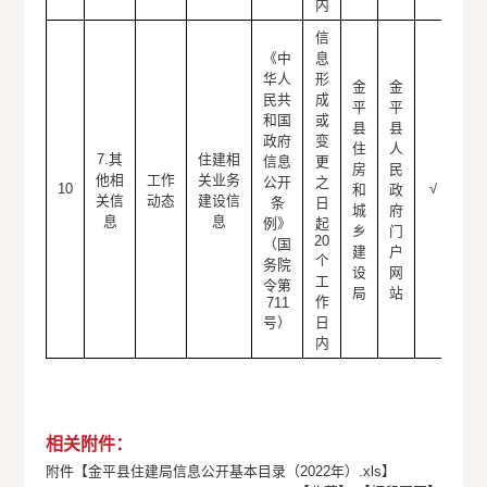
内
信
《中
息
华人
形
金
金
民共
成
平
平
和国
或
县
县
政府
变
住
人
7.其
住建相
信息
更
房
民
他相
工作
关业务
公开
之
10
√
和
政
关信
动态
建设信
条
日
城
府
息
息
例》
起
乡
门
20
（国
建
户
个
务院
设
网
工
令第
局
站
作
711
号）
日
内
相关附件：
附件【
金平县住建局信息公开基本目录（2022年）.xls
】