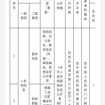
渠
序
容
公开
开
开
道
特
号
（要
依据
时
主
和
全
群
素）
限
体
一级
二级
载
社
（
事项
事项
体
会
写
明
机构名
称、办
公地
址、联
系电话
信
基本
（传
1
息
信息
真）、
形
邮政编
金
金
成
码、其
《中
平
平
或
他法定
华人
县
县
变
公开事
民共
住
人
更
项
1.机
和国
房
民
之
√
构信
政府
和
政
根据
日
息
信息
城
府
“三定
起
公开
乡
门
20
方案”
机构
条
建
户
个
2
确定的
职能
例》
设
网