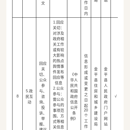
局
站
作
文
日
内
1.回应
关切：
对涉及
政府相
关工作
或有较
大影响
信
的热点
息
回应
舆情事
形
关
金
金
件发布
成
切、
《中
平
平
回应等
或
公众
华人
县
县
信息
变
参
民共
住
人
2.公众
更
5.政
与、
和国
房
民
参与：
之
8
√
民互
咨
政府
和
政
需公众
日
动
询、
信息
城
府
参与的
起
投
公开
乡
门
20
事项范
诉、
条
建
户
个
围、方
举
例》
设
网
工
式等相
报、
局
站
作
关信息
建议