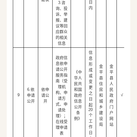
日
3.咨
内
询、投
诉、举
报、建
议等回
应群众
的相关
信息
信
政府信
息
息依申
形
金
金
请公开
成
《中
平
平
服务指
或
华人
县
县
南（受
变
民共
住
人
理机
更
6.依
依申
和国
房
民
构、申
之
9
√
申请
请公
政府
和
政
请方
日
公开
开
信息
城
府
式、申
起
公开
乡
门
20
请处
条
建
户
个
理）；
例》
设
网
工
在线受
局
站
作
理申请
日
表