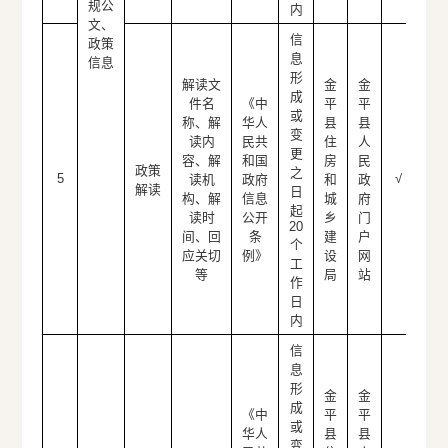
规公
内
文、
信
政策
息
信息
形
解读文
金
金
成
件名
《中
平
平
或
称、解
华人
县
县
变
读内
民共
住
人
更
容、解
和国
房
民
政策
之
5
√
读机
政府
和
政
解读
日
构、解
信息
城
府
起
读时
公开
乡
门
20
间、回
条
建
户
个
应关切
例》
设
网
工
等
局
站
作
日
内
信
息
形
金
金
成
《中
平
平
或
华人
县
县
变