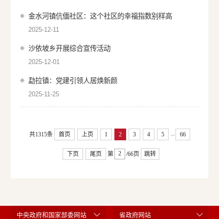
金水河镇伉偭社区：这个社区的幸福指数别样高
2025-12-11
沙依坡乡开展综合宣传活动
2025-12-01
勐拉镇：党建引领人居焕新颜
2025-11-25
...
共1315条
首页
上页
1
2
3
4
5
66
下页
尾页
第
/66页
跳转
中央政府和国家部委网站
省政府网站