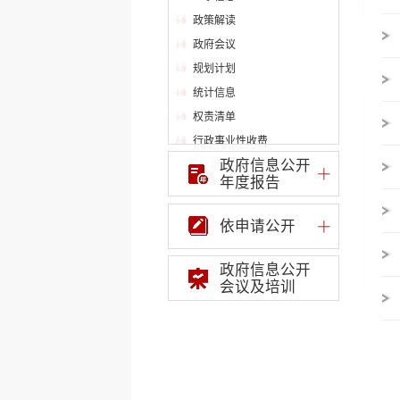
政策解读
政府会议
规划计划
统计信息
权责清单
行政事业性收费
政府信息公开
重点领域信息公开
年度报告
财政信息公开
审计结果公告
依申请公开
住房保障信息
市场监督管理
政府信息公开
安全生产
会议及培训
环境保护
饮用水水源地环境保护
专项行动专栏
环境保护督察“回头看”
减税降费