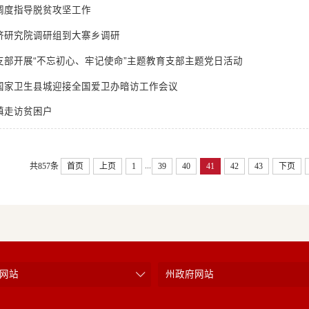
调度指导脱贫攻坚工作
济研究院调研组到大寨乡调研
支部开展“不忘初心、牢记使命”主题教育支部主题党日活动
国家卫生县城迎接全国爱卫办暗访工作会议
镇走访贫困户
...
共857条
首页
上页
1
39
40
41
42
43
下页
网站
州政府网站