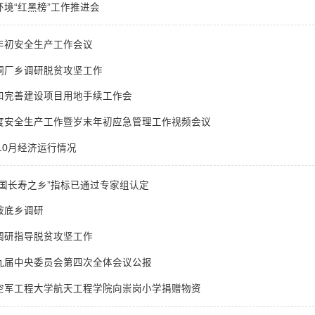
境“红黑榜”工作推进会
年初安全生产工作会议
铜厂乡调研脱贫攻坚工作
和完善建设项目用地手续工作会
度安全生产工作暨岁末年初应急管理工作视频会议
-10月经济运行情况
国长寿之乡”指标已通过专家组认定
鞍底乡调研
调研指导脱贫攻坚工作
九届中央委员会第四次全体会议公报
空军工程大学航天工程学院向崇岗小学捐赠物资