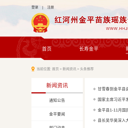
登录
|
注册
首页
长寿金平
当前位置:
首页
>
新闻资讯
>
头条推荐
新闻资讯
甘雪春到金平县
国家主席习近平
通知公告
金平县1-11月
金平要闻
县长吴华昊深入
部门动态