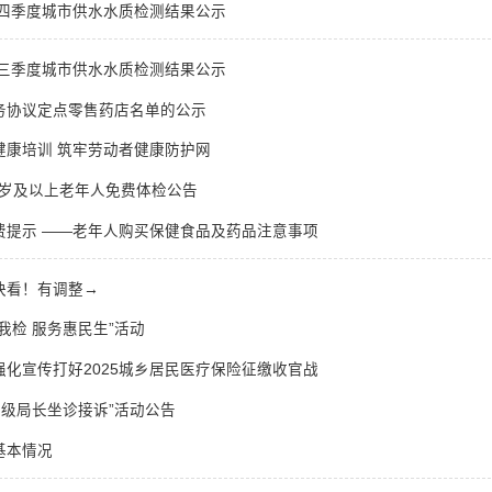
第四季度城市供水水质检测结果公示
第三季度城市供水水质检测结果公示
务协议定点零售药店名单的公示
健康培训 筑牢劳动者健康防护网
65岁及以上老年人免费体检公告
费提示 ——老年人购买保健食品及药品注意事项
快看！有调整→
我检 服务惠民生”活动
化宣传打好2025城乡居民医疗保险征缴收官战
“县级局长坐诊接诉”活动公告
基本情况