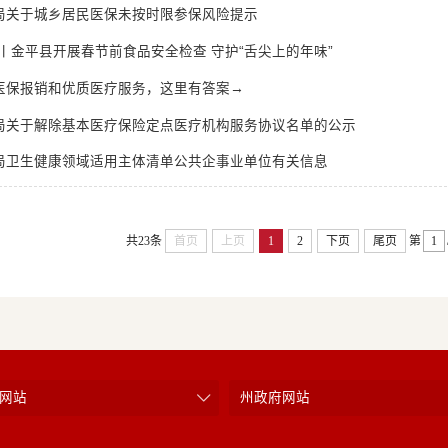
局关于城乡居民医保未按时限参保风险提示
丨金平县开展春节前食品安全检查 守护“舌尖上的年味”
医保报销和优质医疗服务，这里有答案→
局关于解除基本医疗保险定点医疗机构服务协议名单的公示
局卫生健康领域适用主体清单公共企事业单位有关信息
共23条
首页
上页
1
2
下页
尾页
第
网站
州政府网站